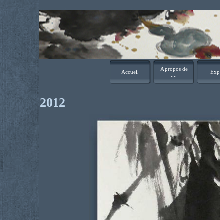
A propos de
Accueil
Exp
....
2012