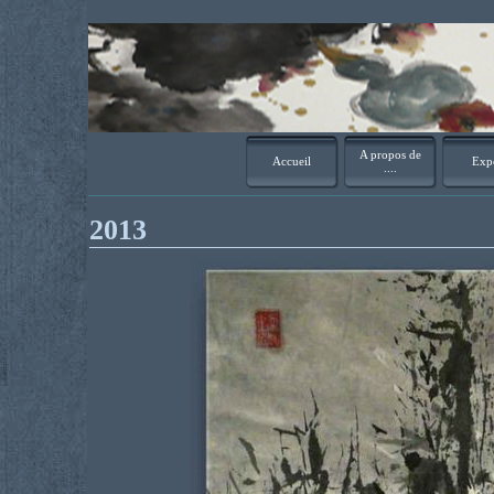
A propos de
Accueil
Exp
....
2013